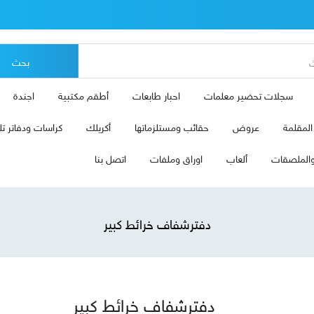
بحث
سجلات تحضير معلمات
احبار طابعات
أطقم مكتبية
اجندة
لمقلمة
عروض
حقائب ومستلزماتها
أكريلك
كراسات ودفاتر تل
الملصقات
ألعاب
اوراق وملفات
اتصل بنا
دفترشفاف خرائط كبير
دفترشفاف خرائط كبير