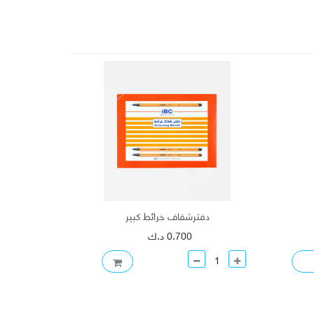
دفترشفاف خرائط كبير
دفت
0.700 د.ك