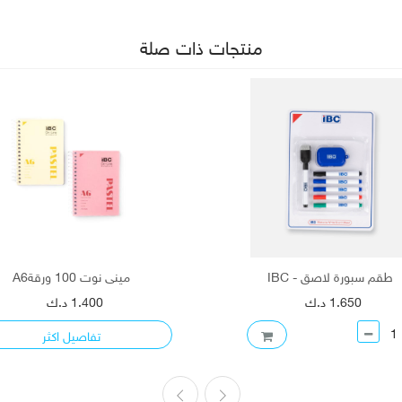
منتجات ذات صلة
طقم سبورة لاصق - IBC
ميني نوت 100 ورقةA6
1.650 د.ك
1.400 د.ك
تفاصيل اكثر