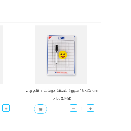
18x25 cm سبورة لاصقة مربعات + قلم وممحاة
0.950 د.ك