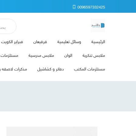
0096597332425
الرئيسية
وسائل تعليمية
قرقيعان
فبراير الكويت
ملابس تنكرية
الوان
ملابس مدرسية
مستلزمات ا
مستلزمات المكتب
دفاتر و كشاشيل
مذكرات لاصقه و