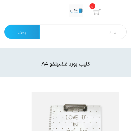
0
بحث
كليب بورد فلامينقو A4