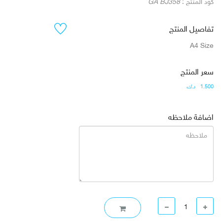
كود المنتج :
GA BJ358
تفاصيل المنتج
A4 Size
سعر المنتج
1.500
د.ك
اضافة ملاحظه