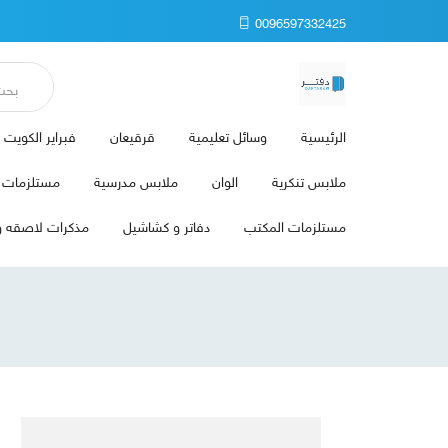
0096597332425
الرئيسية
وسائل تعليمية
قرقيعان
فبراير الكويت
ملابس تنكرية
الوان
ملابس مدرسية
مستلزمات ا
مستلزمات المكتب
دفاتر و كشاشيل
مذكرات لاصقه و