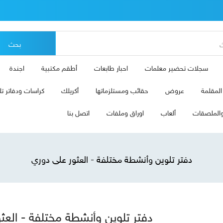
بحث
سجلات تحضير معلمات
احبار طابعات
أطقم مكتبية
اجندة
لمقلمة
عروض
حقائب ومستلزماتها
أكريلك
كراسات ودفاتر تل
الملصقات
ألعاب
اوراق وملفات
اتصل بنا
دفتر تلوين وأنشطة مختلفة - العثور على دوري
دفتر تلوين وأنشطة مختلفة - العث