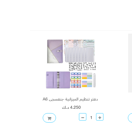
دفتر تنظيم الميزانية -بنفسجي A6
دفتر تلوين ك
4.250 د.ك