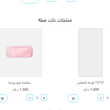
منتجات ذات صلة
37*75 لوحة كانفاس
مقلمة فرو وردية
1.600 د.ك
1.500 د.ك