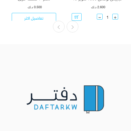
2.600 د.ك
0.500 د.ك
تفاصيل اكثر