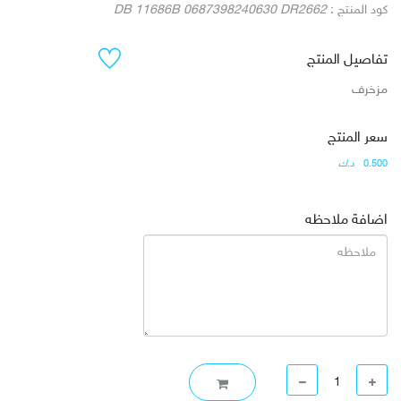
كود المنتج :
DB 11686B 0687398240630 DR2662
تفاصيل المنتج
مزخرف
سعر المنتج
0.500
د.ك
اضافة ملاحظه