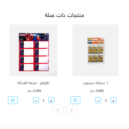
منتجات ذات صلة
٦ محاياة مينيونز
طوابع - فرقة العدالة
0.650 د.ك
0.350 د.ك